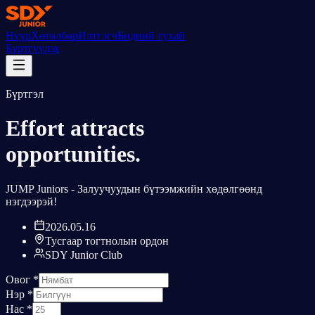
Нүүр
Хөтөлбөр
Илтгэгч
Бидний тухай
Бүртгүүлэх
Бүртгэл
Effort attracts
opportunities
.
JUMP Juniors - Залуучуудын бүтээмжийн хөдөлгөөнд
нэгдээрэй!
2026.05.16
Тусгаар тогтнолын ордон
SDY Junior Club
Овог *
Нэр *
Нас *