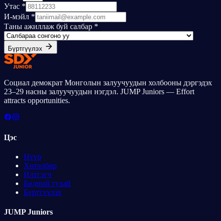
Утас *
И-мэйл *
Таны ажиллаж буй салбар *
Бүртгүүлэх
Социал демократ Монголын залуучуудын холбооны дэргэдэх
23–29 насны залуучуудын нэгдэл
. JUMP Juniors —
Effort
attracts opportunities
.
Цэс
Нүүр
Хөтөлбөр
Илтгэгч
Бидний тухай
Бүртгүүлэх
JUMP Juniors